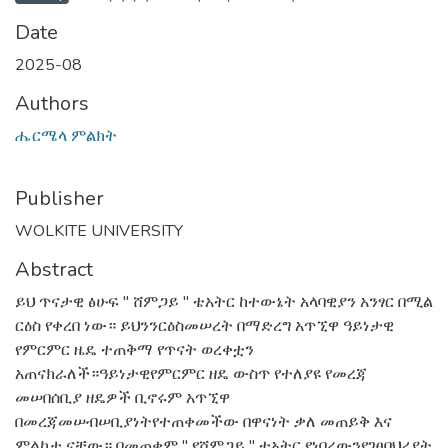
Date
2025-08
Authors
ሔርሜላ ምልክት
Publisher
WOLKITE UNIVERSITY
Abstract
ይህ ጥናታዊ ፅሁፍ " ሸምጋይ " ቴአትር ከተውኔት አላባዊያን አንፃር በሚል
ርዕስ የቀረበ ነው። ይህንንርዕስመሠረት በማድረግ አጥኚዋ ዓይነታዊ
የምርምር ዜዴ ተጠቅማ የጥናት ወረቀቷን
አጠናክራለች።ዓይነታዊየምርምር ዘዴ ውስጥ የተለያዩ የመረጃ
መሠበሰቢያ ዘዴዎች ቢኖሩም አጥኚዋ
በመረጃመሠብሠቢያነትየተጠቀመችው በዋናነት ቃለ መጠይቅ እና
ምልከታ ናቸው። በመጠቀም " የሸምጋይ " ቴአትር የነበረውንየገፀባህሪያት