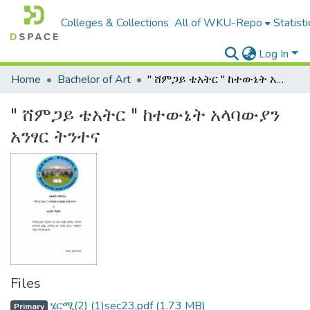
Colleges & Collections
All of WKU-Repo
Statisti
Log In
Home
Bachelor of Art
" ሸምጋይ ቴአትር " ከተውኔት አላባውያን አንፃር ትንተና
" ሸምጋይ ቴአትር " ከተውኔት አላባውያን
አንፃር ትንተና
Files
ሄርሚ(2) (1)sec23.pdf
(1.73 MB)
Primary