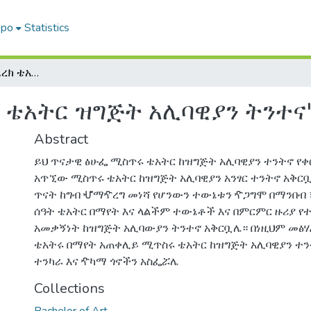
epo
Statistics
" ሚስጥሩ ቴአትር መዴረክ ቴአትር ዝግጅት አሊባዊያን ትንተና"
 ቴአትር ዝግጅት አሊባዊያን ትንተና
Abstract
ይህ ጥናታዊ ፅሁፌ ሚስጥሩ ቴአትር ከዝግጅት አሊባዊያን ተንትኖ የ
አጥኚው ሚስጥሩ ቴአትር ከዝግጅት አሊባዊያን አንፃር ተንትኖ አቅር
ጥናት ከግብ ሇማዯረግ መነሻ የሆንውን ተውኔቱን ዯጋግሞ በማንበብ 
ሰዓት ቴአትር በማየት እና ላልችም ተውኔቶች እና በምርምር ዙሪያ የ
አመቃኝነት ከዝግጅት አሊባውያን ትንተኖ አቅርቧሌ። በነዚህም መፅሃ
ቴአትሩ በማየት አጠቀሊይ ሚጥስሩ ቴአትር ከዝግጅት አሊባዊያን ተን
ተንካራ እና ዯካማ ጎኖችን አስፌሯሌ
Collections