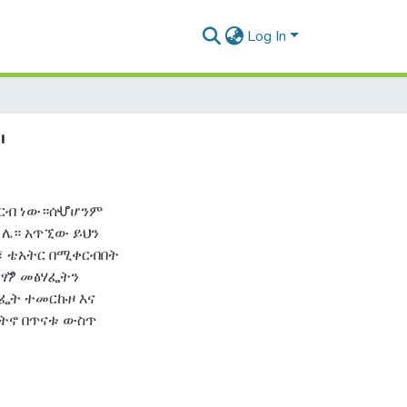
Log In
"
ቀርብ ነው።ሰሇሆንም
ቧሌ። አጥኚው ይህን
፣ ቴአትር በሚቀርብበት
ተፃፇ መፅሃፌትን
ፌት ተመርኩዞ እና
ትኖ በጥናቱ ውስጥ