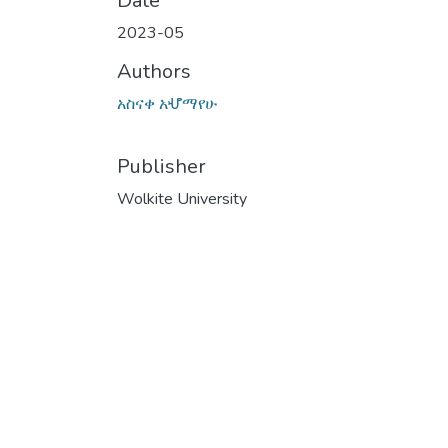
Date
2023-05
Authors
አስናቀ አሇማየሁ
Publisher
Wolkite University